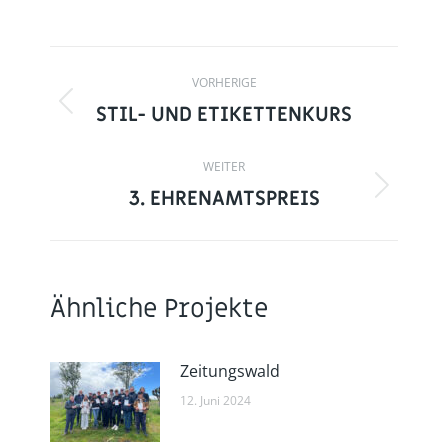
X
Facebook
LinkedIn
teilen
teilen
teilen
BEITRAGSNAVIGATIO
VORHERIGE
STIL- UND ETIKETTENKURS
Vorheriger
Beitrag:
WEITER
3. EHRENAMTSPREIS
Nächster
Beitrag:
Ähnliche Projekte
Zeitungswald
12. Juni 2024