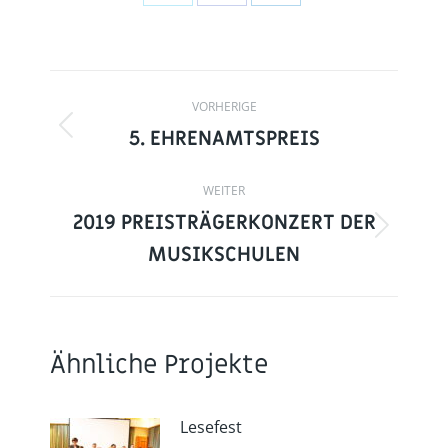
Auf
Auf
Auf
X
Facebook
LinkedIn
teilen
teilen
teilen
BEITRAGSNAVIGATIO
VORHERIGE
5. EHRENAMTSPREIS
Vorheriger
Beitrag:
WEITER
2019 PREISTRÄGERKONZERT DER
Nächster
MUSIKSCHULEN
Beitrag:
Ähnliche Projekte
Lesefest