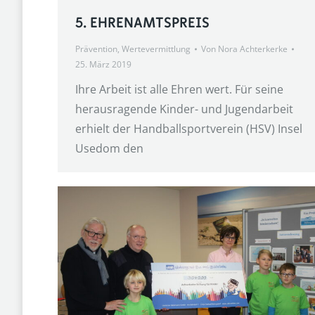
5. EHRENAMTSPREIS
Prävention
,
Wertevermittlung
Von
Nora Achterkerke
25. März 2019
Ihre Arbeit ist alle Ehren wert. Für seine
herausragende Kinder- und Jugendarbeit
erhielt der Handballsportverein (HSV) Insel
Usedom den