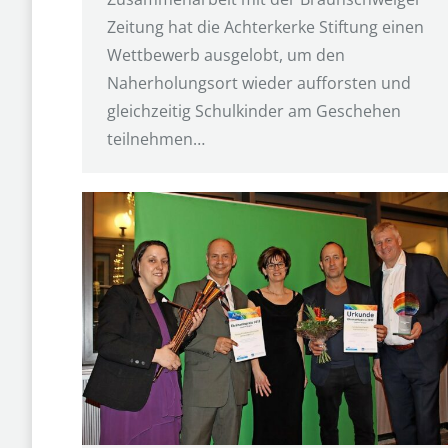
Zeitung hat die Achterkerke Stiftung einen
Wettbewerb ausgelobt, um den
Naherholungsort wieder aufforsten und
gleichzeitig Schulkinder am Geschehen
teilnehmen…