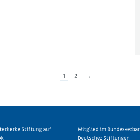
1
2
→
terkerke Stiftung auf
Mitglied im Bundesverba
ok
Deutscher Stiftungen