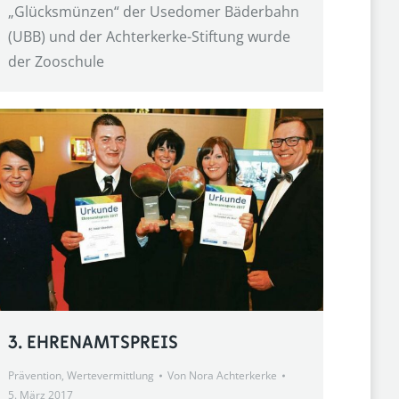
„Glücksmünzen“ der Usedomer Bäderbahn
(UBB) und der Achterkerke-Stiftung wurde
der Zooschule
3. EHRENAMTSPREIS
Prävention
,
Wertevermittlung
Von
Nora Achterkerke
5. März 2017