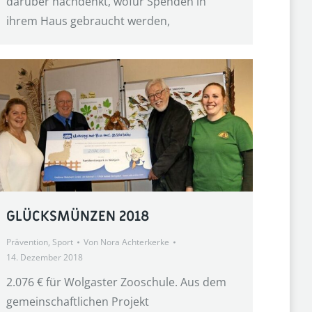
darüber nachdenkt, wofür Spenden in
ihrem Haus gebraucht werden,
GLÜCKSMÜNZEN 2018
Prävention
,
Sport
Von
Nora Achterkerke
14. Dezember 2018
2.076 € für Wolgaster Zooschule. Aus dem
gemeinschaftlichen Projekt