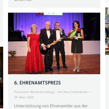
6. EHRENAMTSPREIS
Prävention
,
Wertevermittlung
Von
Nora Achterkerke
29. März 2020
Unterstützung von Ehrenamtler aus der