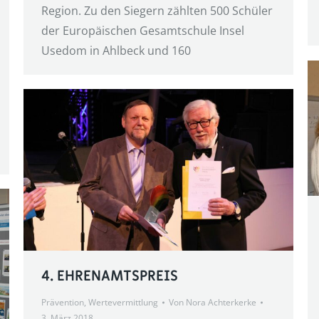
Region. Zu den Siegern zählten 500 Schüler
der Europäischen Gesamtschule Insel
Usedom in Ahlbeck und 160
4. EHRENAMTSPREIS
Prävention
,
Wertevermittlung
Von
Nora Achterkerke
3. März 2018