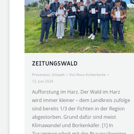
ZEITUNGSWALD
Prävention
,
Umwelt
Von
Nora Achterkerke
12. Juni 2024
Aufforstung im Harz. Der Wald im Harz
wird immer kleiner – dem Landkreis zufolge
sind bereits 1/3 der Fichten in der Region
abgestorben. Grund dafür sind meist
Klimawandel und Borkenkäfer. [1] In
Zusammenarbeit mit der Braunschweiger